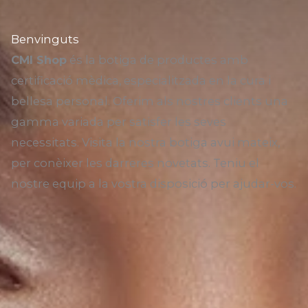
Benvinguts
CMI Shop
és la botiga de productes amb
certificació mèdica, especialitzada en la cura i
bellesa personal. Oferim als nostres clients una
gamma variada per satisfer les seves
necessitats. Visita la nostra botiga avui mateix,
per conèixer les darreres novetats. Teniu el
nostre equip a la vostra disposició per ajudar-vos.