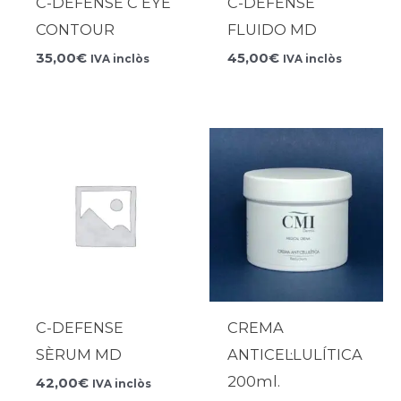
C-DEFENSE C EYE
C-DEFENSE
CONTOUR
FLUIDO MD
35,00
€
45,00
€
IVA inclòs
IVA inclòs
C-DEFENSE
CREMA
SÈRUM MD
ANTICEL·LULÍTICA
200ml.
42,00
€
IVA inclòs